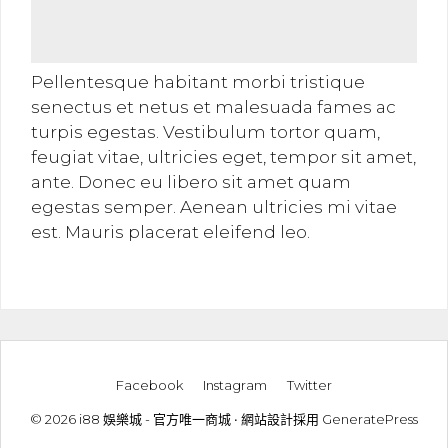
Pellentesque habitant morbi tristique
senectus et netus et malesuada fames ac
turpis egestas. Vestibulum tortor quam,
feugiat vitae, ultricies eget, tempor sit amet,
ante. Donec eu libero sit amet quam
egestas semper. Aenean ultricies mi vitae
est. Mauris placerat eleifend leo.
Facebook
Instagram
Twitter
© 2026 i88 娛樂城 - 官方唯一商城
• 網站設計採用
GeneratePress