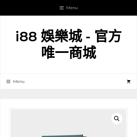
跳
Menu
至
主
要
i88 娛樂城 - 官方
內
容
唯一商城
Menu