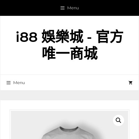
跳
Menu
至
主
要
i88 娛樂城 - 官方
內
容
唯一商城
Menu